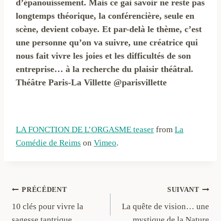
d’épanouissement. Mais ce gai savoir ne reste pas
longtemps théorique, la conférencière, seule en
scène, devient cobaye. Et par-delà le thème, c’est
une personne qu’on va suivre, une créatrice qui
nous fait vivre les joies et les difficultés de son
entreprise… à la recherche du plaisir théâtral.
Théâtre Paris-La Villette @parisvillette
LA FONCTION DE L’ORGASME teaser
from
La
Comédie de Reims
on
Vimeo
.
Navigation
PRÉCÉDENT
SUIVANT
10 clés pour vivre la
La quête de vision… une
de
sagesse tantrique
mystique de la Nature