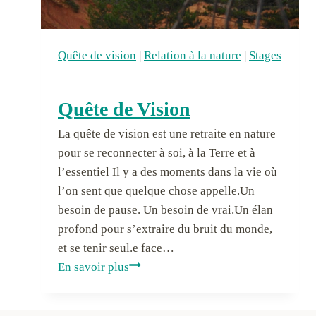
o
c
r
o
m
Quête de vision
|
Relation à la nature
|
Stages
e
a
u
t
r
i
Quête de Vision
d
o
e
La quête de vision est une retraite en nature
n
l
pour se reconnecter à soi, à la Terre et à
:
’
l’essentiel Il y a des moments dans la vie où
F
é
l’on sent que quelque chose appelle.Un
o
n
besoin de pause. Un besoin de vrai.Un élan
n
e
profond pour s’extraire du bruit du monde,
d
r
et se tenir seul.e face…
e
g
Q
En savoir plus
m
i
u
e
e
ê
n