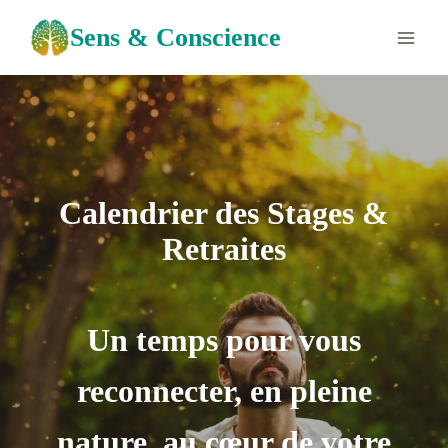
Aller
Sens & Conscience
au
contenu
Calendrier des Stages &
Retraites
Un temps pour vous
reconnecter, en pleine
nature, au cœur de votre