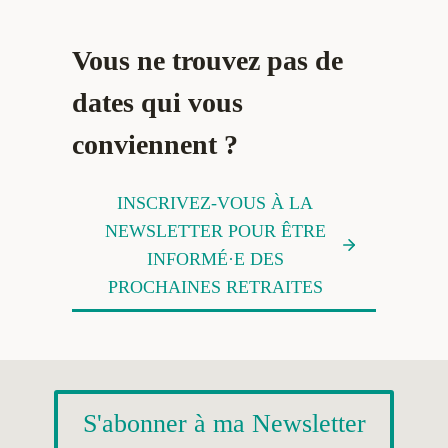
t
t
e
s
Vous ne trouvez pas de
d
e
e
t
dates qui vous
V
M
conviennent ?
i
a
s
î
i
t
INSCRIVEZ-VOUS À LA
o
r
NEWSLETTER POUR ÊTRE
n
i
INFORMÉ·E DES
s
PROCHAINES RETRAITES
e
d
e
l
S'abonner à ma Newsletter
a
G