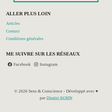
e
s
ALLER PLUS LOIN
t
Articles
i
Contact
o
Conditions générales
n
d
ME SUIVRE SUR LES RÉSEAUX
e
s
Facebook
Instagram
É
n
e
r
© 2026 Sens & Conscience - Développé avec ♥
g
par
Dimitri KOHN
i
e