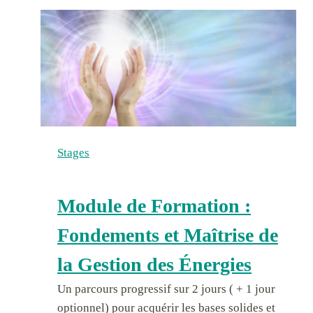
e
s
E
s
t
i
v
a
Stages
l
e
s
Module de Formation :
d
u
Fondements et Maîtrise de
T
la Gestion des Énergies
a
n
Un parcours progressif sur 2 jours ( + 1 jour
t
optionnel) pour acquérir les bases solides et