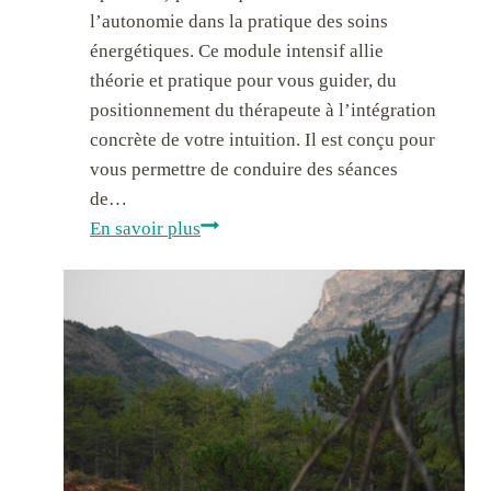
r
l’autonomie dans la pratique des soins
a
énergétiques. Ce module intensif allie
:
théorie et pratique pour vous guider, du
u
positionnement du thérapeute à l’intégration
n
concrète de votre intuition. Il est conçu pour
e
vous permettre de conduire des séances
i
de…
m
M
En savoir plus
m
o
e
d
r
u
s
l
i
e
o
d
n
e
a
F
u