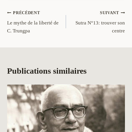
Navigation
PRÉCÉDENT
SUIVANT
Le mythe de la liberté de
Sutra N°13: trouver son
de
C. Trungpa
centre
l’article
Publications similaires