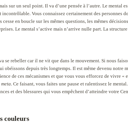
mais sur un seul point. Il va d’une pensée à l’autre. Le menta
st incontrôlable. Vous connaissez certainement des personnes do
ans cesse en boucle sur les mêmes questions, les mêmes décision
rises. Le mental s’active mais n’arrive nulle part. La structure
va se rebeller car il ne vit que dans le mouvement. Si nous faiso
 lui obéissons depuis très longtemps. Il est même devenu notre maî
ience de ces mécanismes et que vous vous efforcez de vivre « en
n
meta
. Ce faisant, vous faites une pause et ralentissez le menta
nces et des blessures qui vous empêchent d’atteindre votre Centr
s couleurs