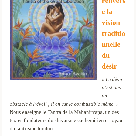
renvers
e la
vision
traditio
nnelle
du
désir
« Le désir
n’est pas
un
obstacle à l’éveil ; il en est le combustible même. »
Nous enseigne le Tantra de la Mahānirvāṇa, un des
textes fondateurs du shivaïsme cachemirien et joyau
du tantrisme hindou.