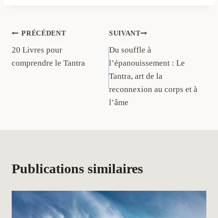
Navigation
PRÉCÉDENT
SUIVANT
20 Livres pour
Du souffle à
de
comprendre le Tantra
l’épanouissement : Le
l’article
Tantra, art de la
reconnexion au corps et à
l’âme
Publications similaires