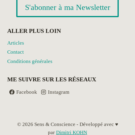
TANTRA,
S'abonner à ma Newsletter
ART
DE
LA
RECONNEXION
ALLER PLUS LOIN
AU
CORPS
Articles
ET
Contact
À
Conditions générales
L’ÂME
ME SUIVRE SUR LES RÉSEAUX
Facebook
Instagram
© 2026 Sens & Conscience - Développé avec ♥
par
Dimitri KOHN